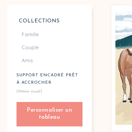
Affiche 
Découvre
Navigation des d’affiches personnalisées Den
COLLECTIONS
Famille
Couple
Amis
SUPPORT ENCADRÉ PRÊT
À ACCROCHER
(Même visuel)
Personnaliser un
tableau