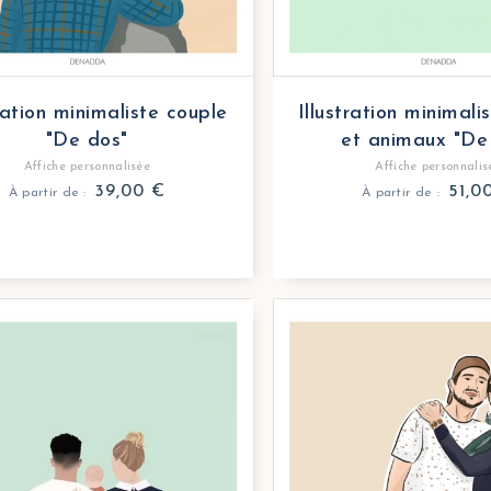
tration minimaliste couple
Illustration minimali
"De dos"
et animaux "De
Affiche personnalisée
Affiche personnalis
39,00
€
51,0
À partir de :
À partir de :
personnalisée illustration minimaliste famille et anima
e illustration minimaliste personnalisée de votre fami
Affiche personnalisée d
Découvrez notre dessin 