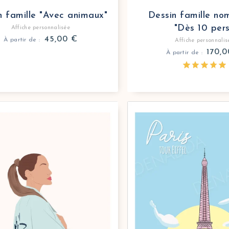
n famille "Avec animaux"
Dessin famille no
"Dès 10 pers
Affiche personnalisée
45,00
€
À partir de :
Affiche personnalis
170,
À partir de :
personnalisée illustration minimaliste portrait sans vis
 portrait minimaliste à partir d’une photo avec Denadd
Affiche personnalisée Pa
Décorez votre intérieur 