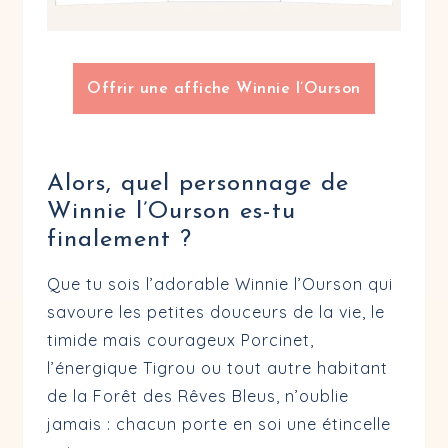
C – “Pas de panique, j’ai tout prévu.”
D – “Je serai toujours là pour vous.”
Offrir une affiche Winnie l’Ourson
Tableau de correspondance des point
Question
A
Alors, quel personnage de
Q1
🐯 Tigrou
🐷 Porcinet
Winnie l’Ourson es-tu
Q2
🪶 Maître Hibou
👦 Jean-Chris
finalement ?
Q3
🥕 Coco Lapin
🦘 Maman Gou
Que tu sois l’adorable Winnie l’Ourson qui
savoure les petites douceurs de la vie, le
Q4
🥕 Coco Lapin
🐻 Winnie
timide mais courageux Porcinet,
l’énergique Tigrou ou tout autre habitant
Q5
🐯 Tigrou
🐷 Porcinet
de la Forêt des Rêves Bleus, n’oublie
Q6
👦 Jean-Christophe
🐻 Winnie
jamais : chacun porte en soi une étincelle