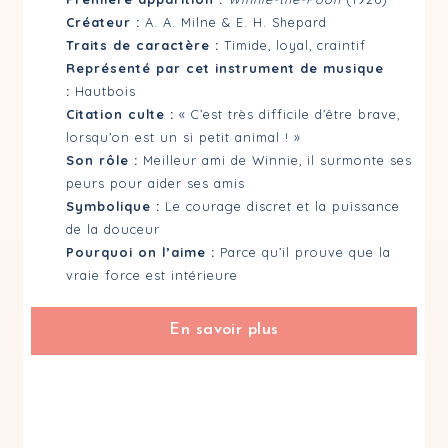
A – Tu analyses tout, tu fais des listes
Créateur :
A. A. Milne & E. H. Shepard
B – Tu suis ton cœur et ton instinct
Traits de caractère :
Timide, loyal, craintif
C – Tu consultes ceux en qui tu as confiance
Représenté par cet instrument de musique
D – Tu rumines longtemps avant d’agir
:
Hautbois
On t’organise une fête surprise. Ta réacti
Citation culte :
« C’est très difficile d’être brave,
lorsqu’on est un si petit animal ! »
A – Tu sautes de joie et tu bondis partout
Son rôle :
Meilleur ami de Winnie, il surmonte ses
B – Tu es touché… mais un peu mal à l’aise
peurs pour aider ses amis
C – Tu souris avec gratitude et proposes de
Symbolique :
Le courage discret et la puissance
D – Tu te retires pour observer depuis un co
de la douceur
Pourquoi on l’aime :
Parce qu’il prouve que la
Quel compliment te ferait le plus plaisir ?
vraie force est intérieure
A – “Tu es toujours là quand on a besoin de t
B – “Tu rends les choses plus simples.”
En savoir plus
C – “Tu as une énergie qui change tout !”
D – “Tu comprends tout… même quand on ne d
Quel est ton besoin essentiel dans la vie ?
A – Bouger, rire, créer