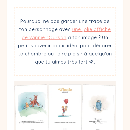
B – Calme, stabilité, douceur
C – Apprendre et comprendre
D – Être rassuré, soutenu
Pourquoi ne pas garder une trace de
Dans une équipe, tu es plutôt…
ton personnage avec
une jolie affiche
A – Le cœur qui veille discrètement
de Winnie l’Ourson
à ton image ? Un
B – Le cadre fiable et rassurant
petit souvenir doux, idéal pour décorer
C – La personne qui prend soin de tous
ta chambre ou faire plaisir à quelqu’un
D – Le stratège, toujours deux coups d’ava
que tu aimes très fort 💛.
Une journée parfaite, c’est…
A – Rire et bondir dans tous les sens
B – Lire au calme, en apprenant quelque ch
C – Être entouré de douceur et de proches
D – Passer du temps avec une personne de 
Quelle phrase te ressemble le plus ?
A – “J’ai un peu peur, mais je viens quand m
B – “Si tout le monde va bien, je vais bien.”