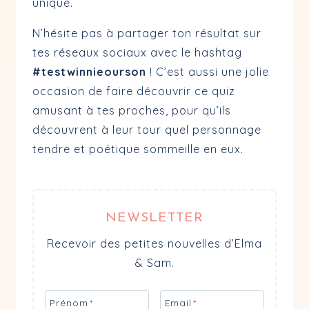
unique.
Q7
🐯 Tigrou
🦘 Maman Gou
N’hésite pas à partager ton résultat sur
Q8
🫏 Bourriquet
👦 Jean-Chris
tes réseaux sociaux avec le hashtag
#testwinnieourson
! C’est aussi une jolie
Q9
🐯 Tigrou
🪶 Maître Hib
occasion de faire découvrir ce quiz
Q10
🐷 Porcinet
🦘 Maman Gou
amusant à tes proches, pour qu’ils
découvrent à leur tour quel personnage
tendre et poétique sommeille en eux.
NEWSLETTER
Recevoir des petites nouvelles d’Elma
& Sam.
Prénom
*
Email
*