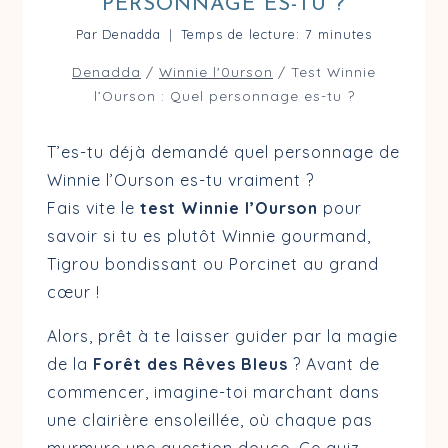
PERSONNAGE ES-TU ?
Par
Denadda
Temps de lecture:
7
minutes
Denadda
/
Winnie l'0urson
/
Test Winnie
l’Ourson : Quel personnage es-tu ?
T’es-tu déjà demandé quel personnage de
Winnie l’Ourson es-tu vraiment ?
Fais vite le
test Winnie l’Ourson
pour
savoir si tu es plutôt Winnie gourmand,
Tigrou bondissant ou Porcinet au grand
cœur !
Alors, prêt à te laisser guider par la magie
de la
Forêt des Rêves Bleus
? Avant de
commencer, imagine-toi marchant dans
une clairière ensoleillée, où chaque pas
murmure une question douce. Ce quiz