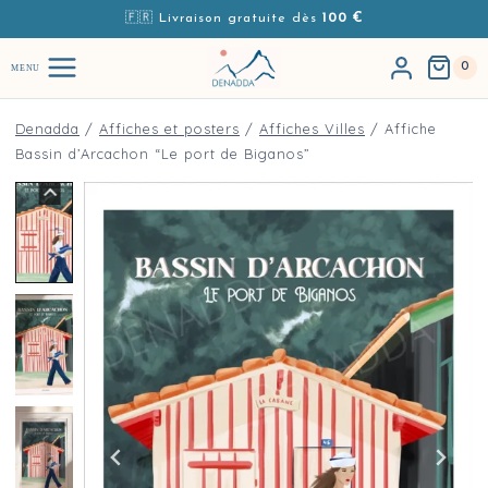
Aller au contenu
🇫🇷 Livraison gratuite dès
100 €
0
MENU
Denadda
/
Affiches et posters
/
Affiches Villes
/
Affiche
Bassin d’Arcachon “Le port de Biganos”