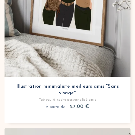
Illustration minimaliste meilleurs amis "Sans
visage"
Tableau & cadre personnalisé amis
27,00
€
À partir de :
Tableau personnalisé meilleurs amis dessin minimali
Créez un dessin minimaliste personnalisé meilleurs a