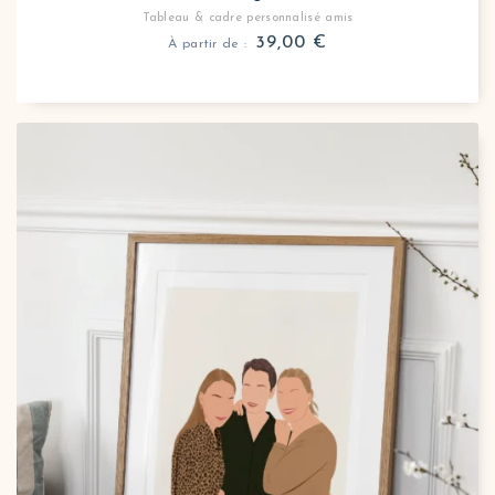
Tableau & cadre personnalisé amis
39,00
€
À partir de :
Tableau personnalisé meilleurs amis sans visage
Offrez un portrait minimaliste meilleurs amis, réali