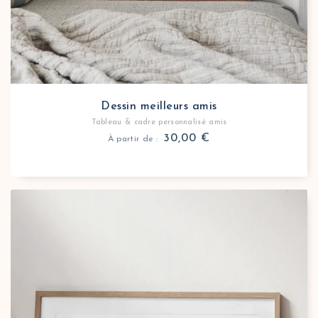
Dessin meilleurs amis
Tableau & cadre personnalisé amis
30,00
€
À partir de :
Tableau personnalisé collègues de travail illustratio
Surprenez votre équipe avec une illustration personn