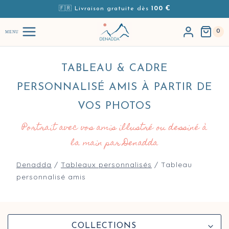
Aller au contenu
🇫🇷 Livraison gratuite dès
100 €
0
MENU
TABLEAU & CADRE
PERSONNALISÉ AMIS À PARTIR DE
VOS PHOTOS
Portrait avec vos amis illustré ou dessiné à
la main par Denadda
Denadda
/
Tableaux personnalisés
/
Tableau
personnalisé amis
Navigation des cadres & tableaux personnalisés d
COLLECTIONS