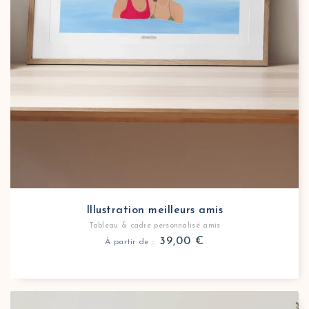
Illustration meilleurs amis
Tableau & cadre personnalisé amis
39,00
€
À partir de :
Tableau personnalisé meilleurs amis dessin
Offrez un dessin personnalisé meilleurs amis au style