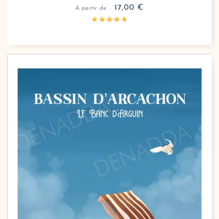
17,00
€
À partir de :
Affiche nature Bassin d'Arcachon Le Banc d'Arguin
Sous un ciel d’azur et face aux eaux scintillantes, 