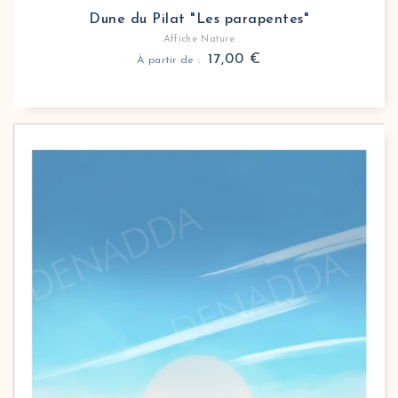
Dune du Pilat "Les parapentes"
Affiche Nature
17,00
€
À partir de :
Affiche montagne enneigée et pause transat sur les 
Découvrez l’affiche Val Thorens, inspirée de la plus