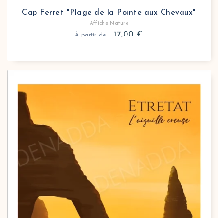
Cap Ferret "Plage de la Pointe aux Chevaux"
Affiche Nature
17,00
€
À partir de :
Affiche nature Etretat L'Aiguille Creuse
Entre ciel et mer, la magie opère à Etretat. Là où la