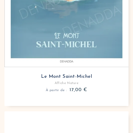
Le Mont Saint-Michel
Affiche Nature
17,00
€
À partir de :
Affiche Blue mountains minimaliste
Le message qui accompagne cette affiche des Blue M