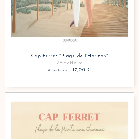
Cap Ferret “Plage de l’Horizon”
Affiche Nature
17,00
€
À partir de :
Affiche Nature Cap Ferret Plage de la Pointe aux C
Décorez votre intérieur avec cette affiche Cap Ferre