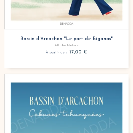
Bassin d'Arcachon "Le port de Biganos"
Affiche Nature
17,00
€
À partir de :
Affiche Bassin d’Arcachon “Les cabanes Tchanquée
Cap sur le Bassin d’Arcachon et ses emblématique