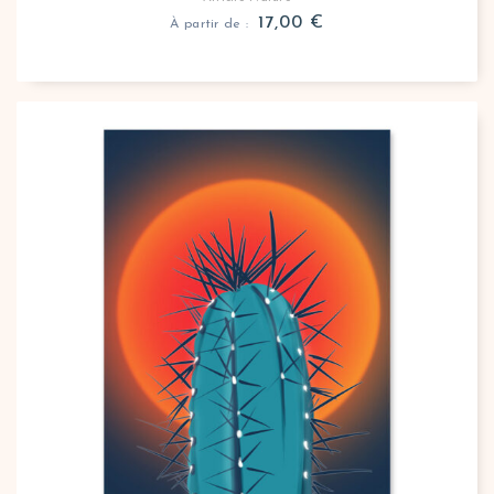
17,00
€
À partir de :
Affiche cactus minimaliste
Le message qui accompagne cette affiche "Cactus" "