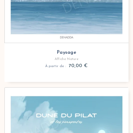
Winnie l’Ourson
Zen
Paysage
Affiche Nature
70,00
€
À partir de :
Affiche nature Dune du Pilat
Cette affiche de la Dune du Pilat capture l’instant