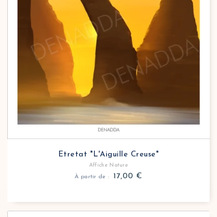
Etretat "L'Aiguille Creuse"
Affiche Nature
17,00
€
À partir de :
Affiche nature Gorges du Verdon Lac de Sainte-Cro
Cette affiche des Gorges du Verdon capture la sérén