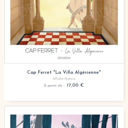
Cap Ferret "La Villa Algérienne"
Affiche Nature
17,00
€
À partir de :
Affiche Cap Ferret “Le Phare”
Découvrez cette affiche Cap Ferret avec son célèb