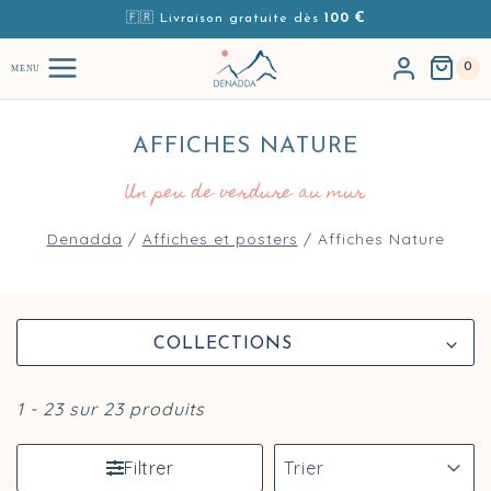
Aller au contenu
🇫🇷 Livraison gratuite dès
100 €
0
MENU
AFFICHES NATURE
Un peu de verdure au mur
Denadda
/
Affiches et posters
/
Affiches Nature
Navigation des d’affiches Denadda
COLLECTIONS
1 - 23 sur 23 produits
Trier par
Trier le contenu
Trier le contenu
Filtrer