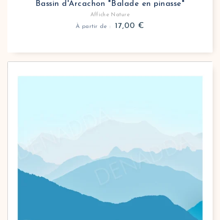
Bassin d'Arcachon "Balade en pinasse"
Affiche Nature
17,00
€
À partir de :
Affiche nature paysage personnalisé à partir d'une
Créez une affiche personnalisée paysage minimalist