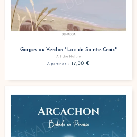
Gorges du Verdon "Lac de Sainte-Croix"
Affiche Nature
17,00
€
À partir de :
Affiche nature Bassin d'Arcachon Balade en pinass
Plongez dans l’atmosphère unique du Bassin avec ce