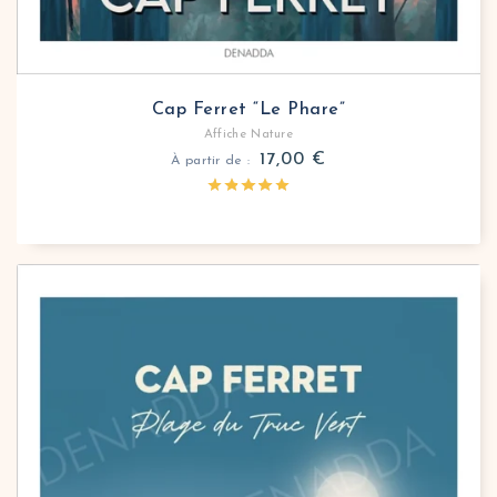
Cap Ferret “Le Phare”
Affiche Nature
17,00
€
À partir de :
Affiche nature Plage du Truc Vert Cap Ferret
Plongez dans l’univers océanique avec l’affiche Cap 