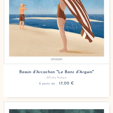
Bassin d'Arcachon "Le Banc d'Arguin"
Affiche Nature
17,00
€
À partir de :
Affiche nature Bassin d'Arcachon Le port de Bigano
Offrez une affiche Bassin d’Arcachon avec le port d