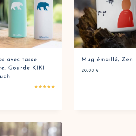
s avec tasse
Mug émaillé, Zen
ée, Gourde KIKI
20,00
€
ouch
Note
5.00
sur 5