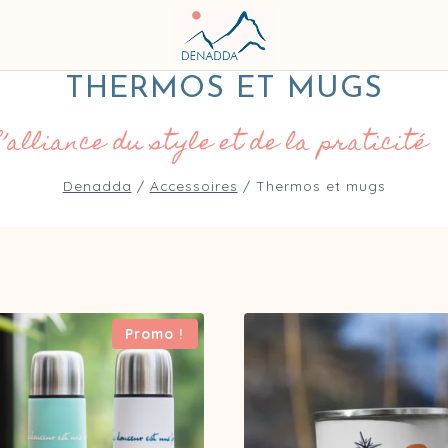
🇫🇷 Livraison 7 à 10 jours
THERMOS ET MUGS
’alliance du style et de la praticité
Denadda
/
Accessoires
/
Thermos et mugs
Promo !