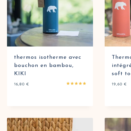
thermos isotherme avec
Thermo
bouchon en bambou,
intégr
KIKI
soft t
16,80
€
19,60
€
Note
5.00
sur 5