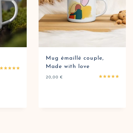
Mug émaillé couple,
Made with love
Note
20,00
€
5.00
sur 5
Note
5.00
sur 5