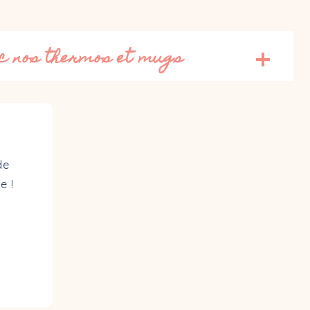
ec nos thermos et mugs
de
e !