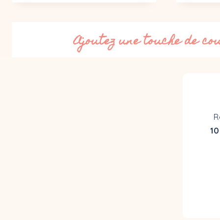
Ajoutez une touche de co
R
10