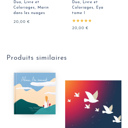
Duo, Livre et
Duo, Livre et
Coloriages, Marin
Coloriages, Eya
dans les nuages
tome I
20,00
€
Note
20,00
€
5.00
sur 5
Produits similaires