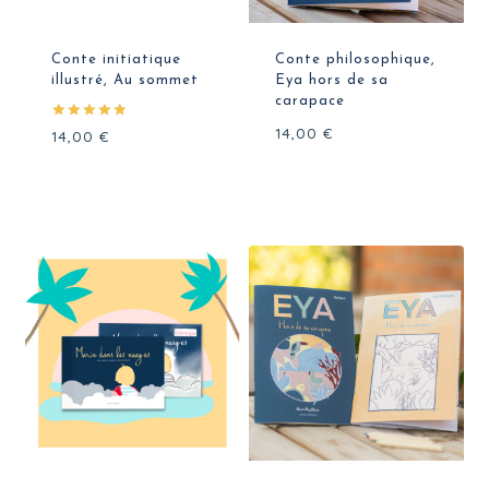
Conte initiatique
Conte philosophique,
illustré, Au sommet
Eya hors de sa
carapace
14,00
€
Note
14,00
€
5.00
sur 5