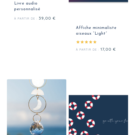
Livre audio
personnalisé
39,00
€
À PARTIR DE :
Affiche minimaliste
oiseaux “Light”
Note
17,00
€
À PARTIR DE :
5.00
sur 5