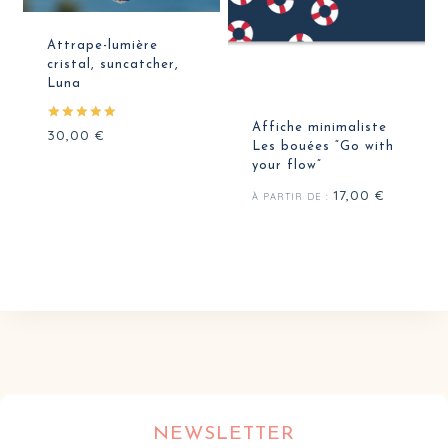
Attrape-lumière
cristal, suncatcher,
Luna
Affiche minimaliste
Note
30,00
€
5.00
Les bouées “Go with
sur 5
your flow”
17,00
€
À PARTIR DE :
NEWSLETTER