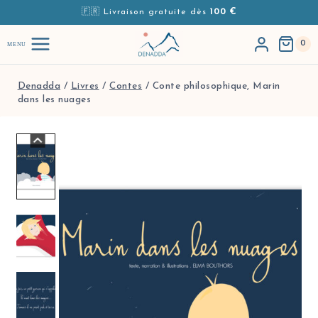
Aller au contenu
🇫🇷 Livraison gratuite dès
100 €
0
MENU
Denadda
/
Livres
/
Contes
/
Conte philosophique, Marin
dans les nuages