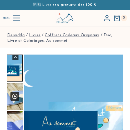
Aller au contenu
🇫🇷 Livraison gratuite dès
100 €
0
MENU
Denadda
/
Livres
/
Coffrets Cadeaux Originaux
/
Duo,
Livre et Coloriages, Au sommet