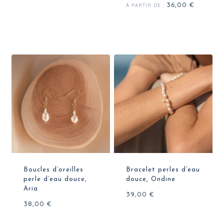
Note
36,00
€
sur 5
À PARTIR DE :
5.00
sur 5
Boucles d’oreilles
Bracelet perles d’eau
perle d’eau douce,
douce, Ondine
Aria
39,00
€
38,00
€