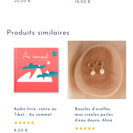
20,00
€
Note
14,00
€
5.00
sur 5
Produits similaires
Audio livre, conte au
Boucles d’oreilles
Tibet , Au sommet
mini créoles perles
d’eau douce, Alina
Note
8,00
€
5.00