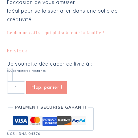
l’occasion de vous amuser.
Idéal pour se laisser aller dans une bulle de
créativité.
Le duo un coffret qui plaira à toute la famille !
En stock
Je souhaite dédicacer ce livre à :
500
caractères restants
quantité de Duo, Livre et Coloriages, Au sommet
Hop, panier !
PAIEMENT SÉCURISÉ GARANTI
UGS :
DNA-04376