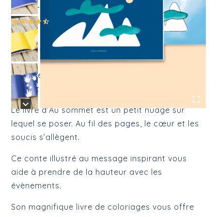
Duo, Livre et Coloriages, Au sommet
(
2
avis client)
Noté
2
4.50
sur 5 basé
20,00
€
sur
notations
client
Avec ce coffret duo vous apprenez à vivre avec
légèreté.
Le livre d’Au sommet est un petit nuage sur
lequel se poser. Au fil des pages, le cœur et les
soucis s’allègent.
Ce conte illustré au message inspirant vous
aide à prendre de la hauteur avec les
évènements.
Son magnifique livre de coloriages vous offre