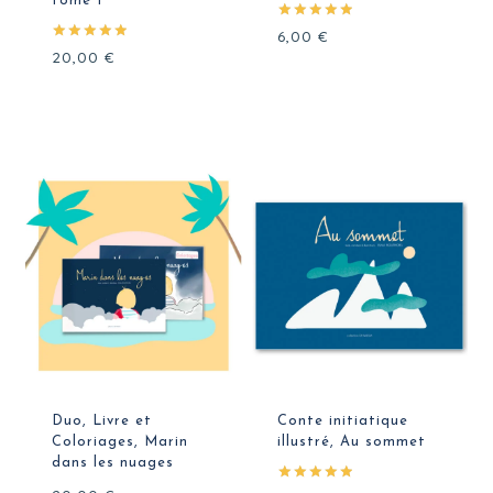
tome I
Note
6,00
€
5.00
Note
20,00
€
sur 5
5.00
sur 5
Duo, Livre et
Conte initiatique
Coloriages, Marin
illustré, Au sommet
dans les nuages