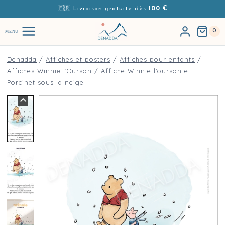
Aller au contenu
🇫🇷 Livraison gratuite dès
100 €
0
MENU
Denadda
/
Affiches et posters
/
Affiches pour enfants
/
Affiches Winnie l'Ourson
/
Affiche Winnie l’ourson et
Porcinet sous la neige