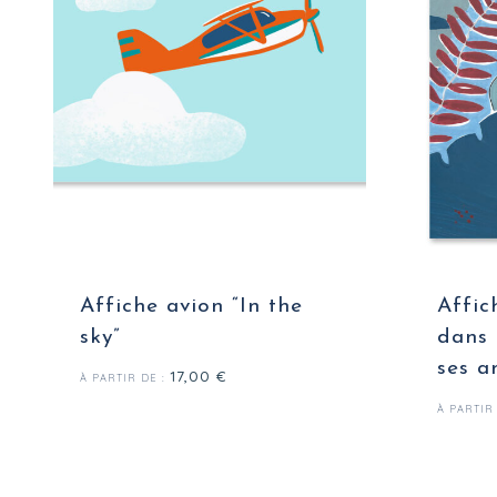
Affiche avion “In the
Affic
sky”
dans 
ses a
17,00
€
À PARTIR DE :
À PARTIR