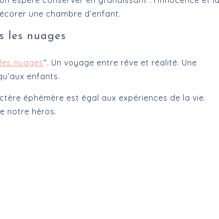
on espère conserver en grandissant : l’innocence et l
 décorer une chambre d’enfant.
s les nuages
 les nuages
“. Un voyage entre rêve et réalité. Une
 qu’aux enfants.
actère éphémère est égal aux expériences de la vie.
e notre héros.