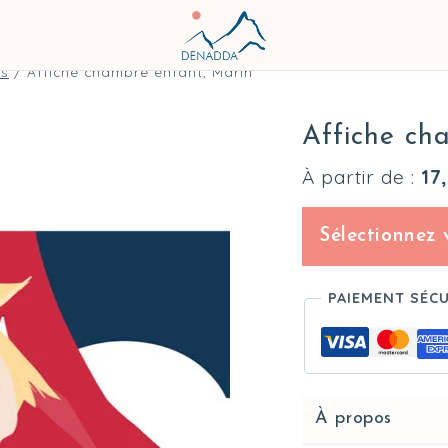
🇫🇷 Livraison 7 à 10 jours
ts
/
Affiche chambre enfant, Marin
Affiche ch
À partir de :
17
Sélectionnez 
PAIEMENT SÉC
À propos