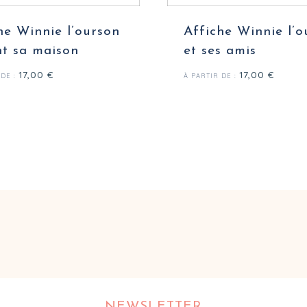
he Winnie l’ourson
Affiche Winnie l’o
t sa maison
et ses amis
17,00
€
17,00
€
 DE :
À PARTIR DE :
NEWSLETTER