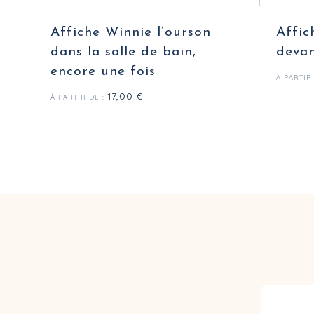
Affiche Winnie l’ourson
Affic
dans la salle de bain,
devan
encore une fois
À PARTIR
17,00
€
À PARTIR DE :