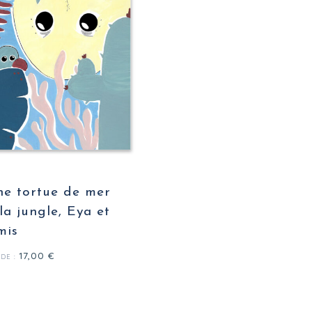
he tortue de mer
la jungle, Eya et
mis
17,00
€
 DE :