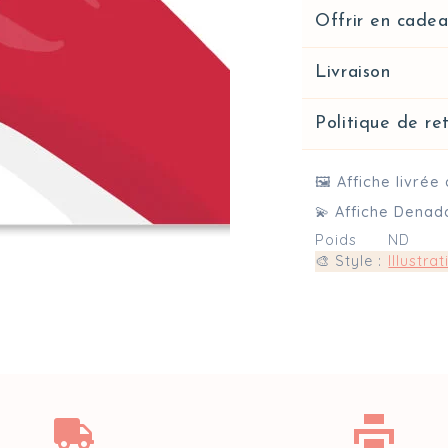
Offrir en cade
Livraison
Politique de r
🖼️ Affiche livré
💫 Affiche Denad
Poids
ND
🎨 Style :
Illustra