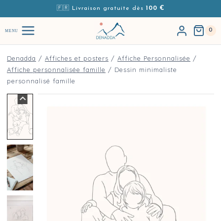
Aller au contenu
🇫🇷 Livraison gratuite dès
100 €
0
MENU
Denadda
/
Affiches et posters
/
Affiche Personnalisée
/
Affiche personnalisée famille
/
Dessin minimaliste
personnalisé famille