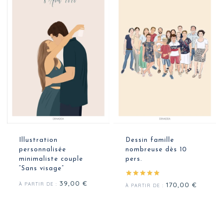
Illustration
Dessin famille
personnalisée
nombreuse dès 10
minimaliste couple
pers.
“Sans visage”
39,00
€
Note
170,00
€
À PARTIR DE :
À PARTIR DE :
5.00
sur 5