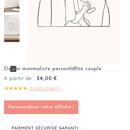
Dessin minimaliste personnalisé couple
À partir de :
34,00
€
(
6
avis client)
Noté
6
5.00
sur 5 basé
sur
Personnalisez votre affiche !
notations
client
PAIEMENT SÉCURISÉ GARANTI