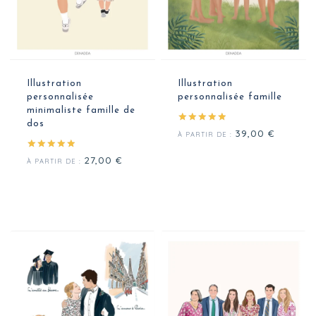
Illustration
Illustration
personnalisée
personnalisée famille
minimaliste famille de
dos
Note
39,00
€
À PARTIR DE :
5.00
sur 5
Note
27,00
€
À PARTIR DE :
5.00
sur 5