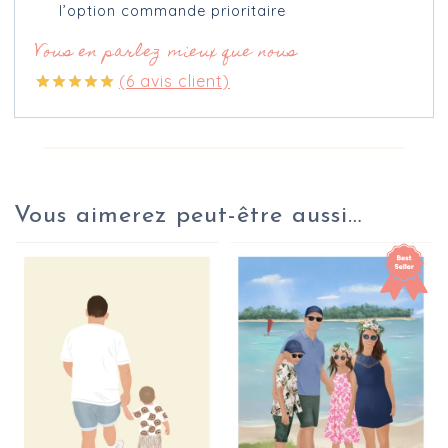
l’option commande prioritaire
Vous en parlez mieux que nous
(
6
avis client)
Noté
6
5.00
sur 5 basé
sur
notations
client
Vous aimerez peut-être aussi…