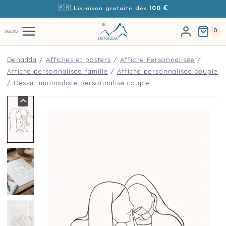
Aller au contenu
🇫🇷 Livraison gratuite dès
100 €
0
MENU
Denadda
/
Affiches et posters
/
Affiche Personnalisée
/
Affiche personnalisée famille
/
Affiche personnalisée couple
/
Dessin minimaliste personnalisé couple